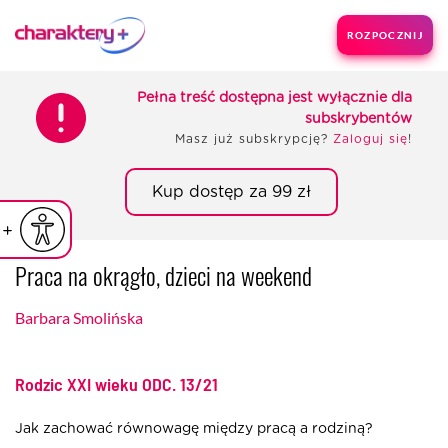
ROZPOCZNIJ
Pełna treść dostępna jest wyłącznie dla
subskrybentów
Masz już subskrypcję?
Zaloguj się
!
Kup dostęp za 99 zł
iejsz czcionkę
Powiększ czcionkę
yślna czcionka
Praca na okrągło, dzieci na weekend
Barbara Smolińska
Rodzic XXI wieku
ODC. 13/21
Jak zachować równowagę między pracą a rodziną?