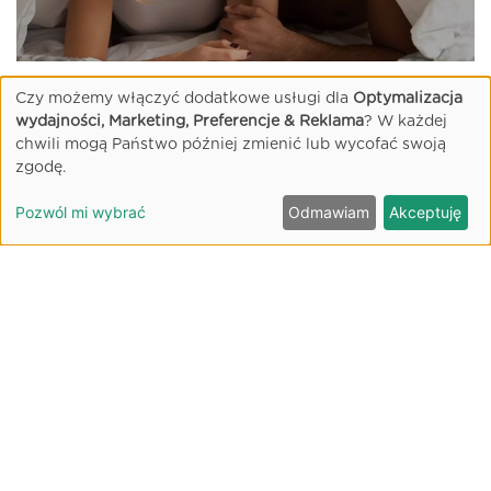
Związek tak, seks nie
Czy możemy włączyć dodatkowe usługi dla
Optymalizacja
Abstynencja seksualna w związku, jej przyczyny i
wydajności, Marketing, Preferencje & Reklama
? W każdej
odpowiedź na pytanie: czy związek bez seksu jest
chwili mogą Państwo później zmienić lub wycofać swoją
możliwy?
zgodę.
Pozwól mi wybrać
Odmawiam
Akceptuję
OGLĄDAJ (32:11)