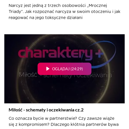
Narcyz jest jedną z trzech osobowości „Mrocznej
Triady”. Jak rozpoznać narcyza w swoim otoczeniu i jak
reagować na jego toksyczne działani
OGLĄDAJ (24:29)
Miłość - schematy i oczekiwania cz.2
Co oznacza bycie w partnerstwie? Czy zawsze wiąże
się z kompromisem? Dlaczego kłótnia partnerów bywa