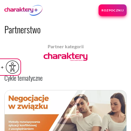
ROZPOCZNIJ
Partnerstwo
Partner kategorii
iejsz czcionkę
Powiększ czcionkę
yślna czcionka
Cykle tematyczne