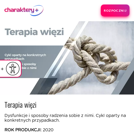
ROZPOCZNIJ
iejsz czcionkę
Powiększ czcionkę
yślna czcionka
Terapia więzi
Dysfunkcje i sposoby radzenia sobie z nimi. Cykl oparty na
konkretnych przypadkach.
ROK PRODUKCJI:
2020