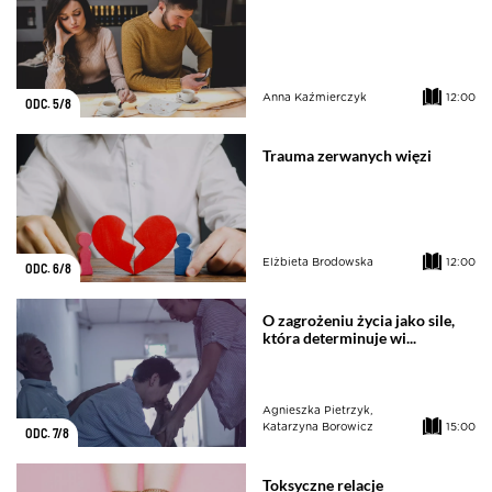
Anna Kaźmierczyk
12:00
ODC. 5/8
Trauma zerwanych więzi
Elżbieta Brodowska
12:00
ODC. 6/8
O zagrożeniu życia jako sile,
która determinuje wi...
Agnieszka Pietrzyk,
Katarzyna Borowicz
15:00
ODC. 7/8
Toksyczne relacje