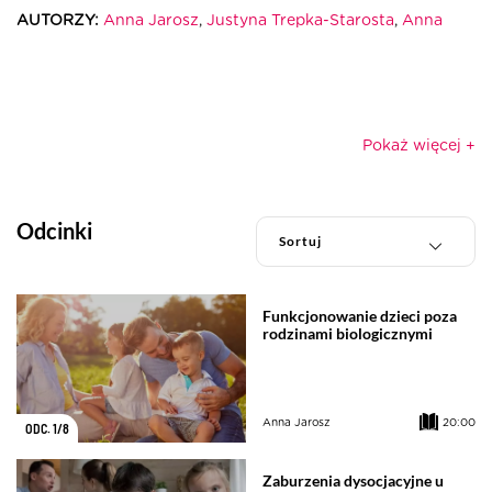
AUTORZY:
Anna Jarosz
,
Justyna Trepka-Starosta
,
Anna
Piekacz
,
prof. nadzw. dr hab. Agnieszka Wilczyńska
,
Adam
Wichniak
,
Joanna Salbert
,
Anna Kaźmierczyk
,
Elżbieta
Brodowska
,
Agnieszka Pietrzyk
,
Katarzyna Borowicz
ILOŚĆ ODCINKÓW:
8
ŁĄCZNY CZAS ODCINKÓW:
1h 57m
Pokaż więcej +
Odcinki
Funkcjonowanie dzieci poza
rodzinami biologicznymi
Anna Jarosz
20:00
ODC. 1/8
Zaburzenia dysocjacyjne u