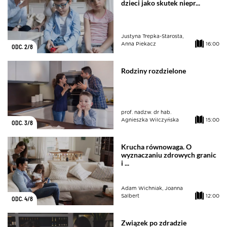
dzieci jako skutek niepr...
Justyna Trepka-Starosta,
Anna Piekacz
16:00
ODC. 2/8
Rodziny rozdzielone
prof. nadzw. dr hab.
Agnieszka Wilczyńska
15:00
ODC. 3/8
Krucha równowaga. O
wyznaczaniu zdrowych granic
i ...
Adam Wichniak, Joanna
Salbert
12:00
ODC. 4/8
Związek po zdradzie