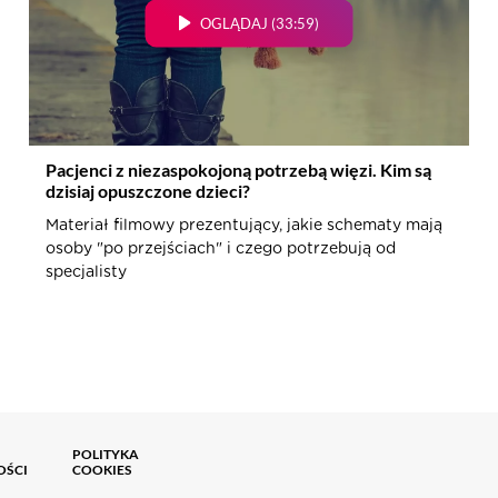
OGLĄDAJ (33:59)
Pacjenci z niezaspokojoną potrzebą więzi. Kim są
dzisiaj opuszczone dzieci?
Materiał filmowy prezentujący, jakie schematy mają
osoby "po przejściach" i czego potrzebują od
specjalisty
POLITYKA
DOSTĘPNOŚĆ
OŚCI
COOKIES
CYFROWA