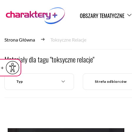
OBSZARY TEMATYCZNE
Strona Główna
Toksyczne Relacje
Materiały dla tagu "toksyczne relacje"
iejsz czcionkę
Powiększ czcionkę
yślna czcionka