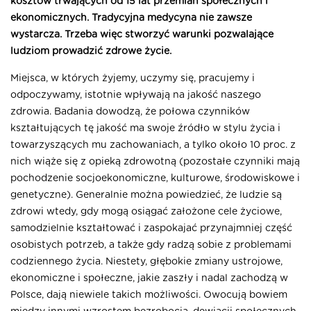
kosztów trwających od 15 lat przemian społecznych i
ekonomicznych. Tradycyjna medycyna nie zawsze
wystarcza. Trzeba więc stworzyć warunki pozwalające
ludziom prowadzić zdrowe życie.
Miejsca, w których żyjemy, uczymy się, pracujemy i
odpoczywamy, istotnie wpływają na jakość naszego
zdrowia. Badania dowodzą, że połowa czynników
kształtujących tę jakość ma swoje źródło w stylu życia i
towarzyszących mu zachowaniach, a tylko około 10 proc. z
nich wiąże się z opieką zdrowotną (pozostałe czynniki mają
pochodzenie socjoekonomiczne, kulturowe, środowiskowe i
genetyczne). Generalnie można powiedzieć, że ludzie są
zdrowi wtedy, gdy mogą osiągać założone cele życiowe,
samodzielnie kształtować i zaspokajać przynajmniej część
osobistych potrzeb, a także gdy radzą sobie z problemami
codziennego życia. Niestety, głębokie zmiany ustrojowe,
ekonomiczne i społeczne, jakie zaszły i nadal zachodzą w
Polsce, dają niewiele takich możliwości. Owocują bowiem