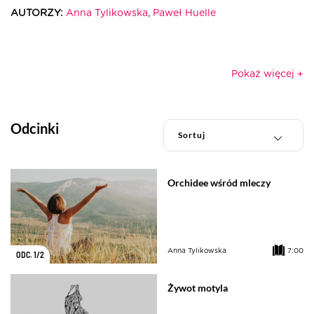
AUTORZY:
Anna Tylikowska
,
Paweł Huelle
ILOŚĆ ODCINKÓW:
2
ŁĄCZNY CZAS ODCINKÓW:
0h 17m
Pokaż więcej +
Odcinki
Orchidee wśród mleczy
Anna Tylikowska
7:00
ODC. 1/2
Żywot motyla