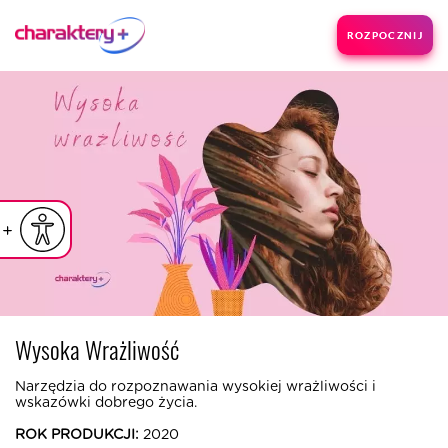
ROZPOCZNIJ
iejsz czcionkę
Powiększ czcionkę
yślna czcionka
Wysoka Wrażliwość
Narzędzia do rozpoznawania wysokiej wrażliwości i
wskazówki dobrego życia.
ROK PRODUKCJI:
2020