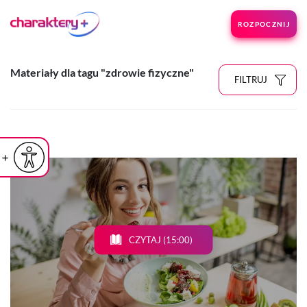
ROZPOCZNIJ
Materiały dla tagu "zdrowie fizyczne"
FILTRUJ
iejsz czcionkę
Powiększ czcionkę
yślna czcionka
CZYTAJ (15:00)